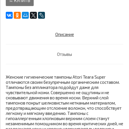
КУПИТЬ
Описание
Отзывы
Женские гигиенические тампоны Atori Teara Super
отличаются своим безупречным органическим составом.
Тампоны без аппликатора подойдут даже для
чувствительной кожи. Совершенно не ощутимы и не
сковывают движения во время носки. Верхний слой
тампонов покрыт шелковистым нетканым материалом,
предотвращающим отслоение волокон, что способствует
легкому и мягкому введению. Тампоны с
гипоаллергенным хлопковым верхним слоем станут
незаменимым помощником во время критических дней, не
раздражают кожу и хорошо удерживают выделения и