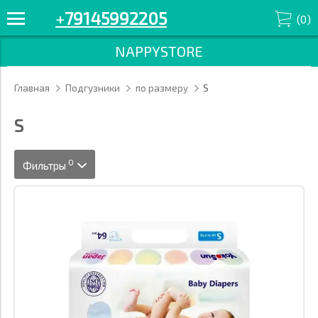
+
79145992205
(
0
)
NAPPYSTORE
Главная
Подгузники
по размеру
S
S
0
Фильтры
Размер
Марка
Цена