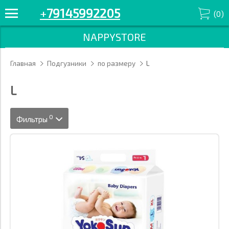
+
79145992205
(
0
)
NAPPYSTORE
Главная
Подгузники
по размеру
L
L
0
Фильтры
Размер
Марка
Цена