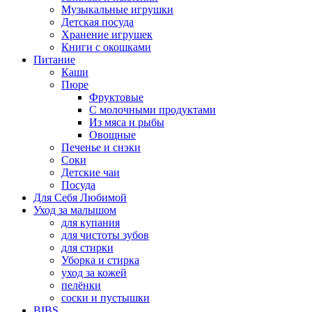
Музыкальные игрушки
Детская посуда
Хранение игрушек
Книги с окошками
Питание
Каши
Пюре
Фруктовые
С молочными продуктами
Из мяса и рыбы
Овощные
Печенье и снэки
Соки
Детские чаи
Посуда
Для Себя Любимой
Уход за малышом
для купания
для чистоты зубов
для стирки
Уборка и стирка
уход за кожей
пелёнки
соски и пустышки
BIBS