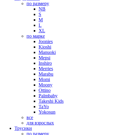
по размеру
NB
S
M
L
XL
по марке
Joonies
Kioshi
Manuoki
Mepsi
Inshiro
Merries
Marabu
Momi
Moony
Ottino
Palmbaby
Takeshi Kids
TaYo
Yokosun
все
для взрослых
Трусики
по размеру