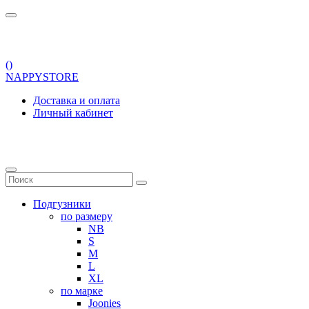
(
)
NAPPYSTORE
Доставка и оплата
Личный кабинет
Подгузники
по размеру
NB
S
M
L
XL
по марке
Joonies