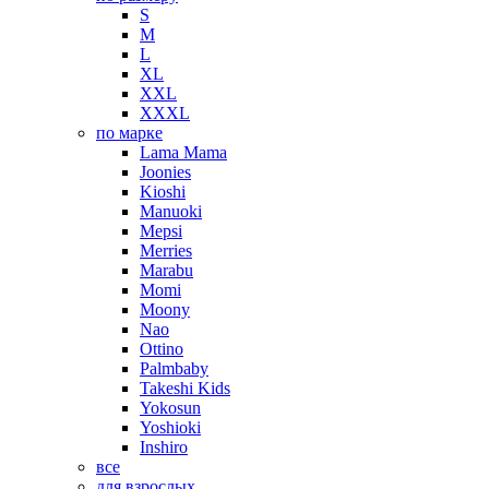
S
M
L
XL
XXL
XXXL
по марке
Lama Mama
Joonies
Kioshi
Manuoki
Mepsi
Merries
Marabu
Momi
Moony
Nao
Ottino
Palmbaby
Takeshi Kids
Yokosun
Yoshioki
Inshiro
все
для взрослых