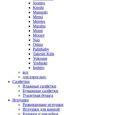
Joonies
Kioshi
Manuoki
Mepsi
Merries
Marabu
Momi
Moony
Nao
Ottino
Palmbaby
Takeshi Kids
Yokosun
Yoshioki
Inshiro
все
для взрослых
Салфетки
Влажные салфетки
Бумажные салфетки
Туалетная бумага
Игрушки
Развивающие игрушки
Игрушки для ванной
Книжки и наклейки