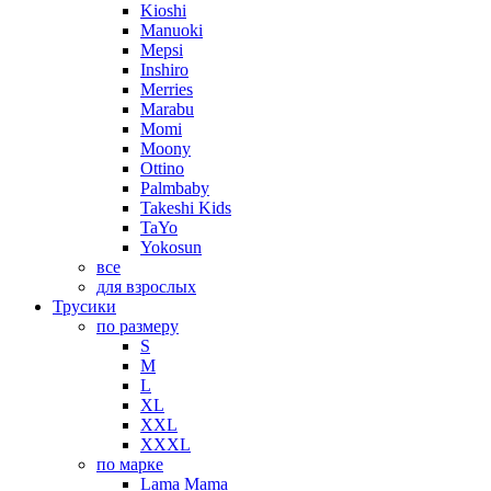
Kioshi
Manuoki
Mepsi
Inshiro
Merries
Marabu
Momi
Moony
Ottino
Palmbaby
Takeshi Kids
TaYo
Yokosun
все
для взрослых
Трусики
по размеру
S
M
L
XL
XXL
XXXL
по марке
Lama Mama