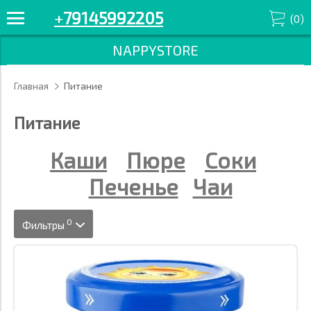
+
79145992205
(
0
)
NAPPYSTORE
Главная
Питание
Питание
Каши
Пюре
Соки
Печенье
Чаи
0
Фильтры
Вкус
Марка