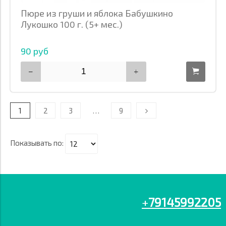
Пюре из груши и яблока Бабушкино
Лукошко 100 г. (5+ мес.)
90 руб
1
2
3
…
9
Показывать по:
+
79145992205