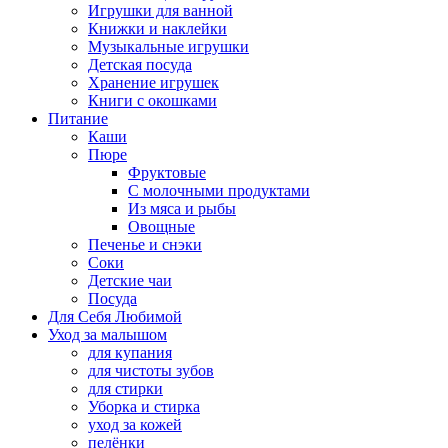
Игрушки для ванной
Книжки и наклейки
Музыкальные игрушки
Детская посуда
Хранение игрушек
Книги с окошками
Питание
Каши
Пюре
Фруктовые
С молочными продуктами
Из мяса и рыбы
Овощные
Печенье и снэки
Соки
Детские чаи
Посуда
Для Себя Любимой
Уход за малышом
для купания
для чистоты зубов
для стирки
Уборка и стирка
уход за кожей
пелёнки