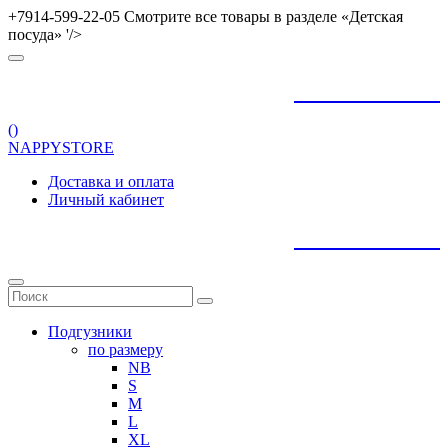
+7914-599-22-05 Смотрите все товары в разделе «Детская
посуда» '/>
+
79145992205
(
)
NAPPYSTORE
Доставка и оплата
Личный кабинет
+
79145992205
Подгузники
по размеру
NB
S
M
L
XL