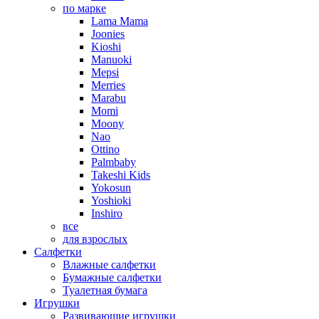
по марке
Lama Mama
Joonies
Kioshi
Manuoki
Mepsi
Merries
Marabu
Momi
Moony
Nao
Ottino
Palmbaby
Takeshi Kids
Yokosun
Yoshioki
Inshiro
все
для взрослых
Салфетки
Влажные салфетки
Бумажные салфетки
Туалетная бумага
Игрушки
Развивающие игрушки