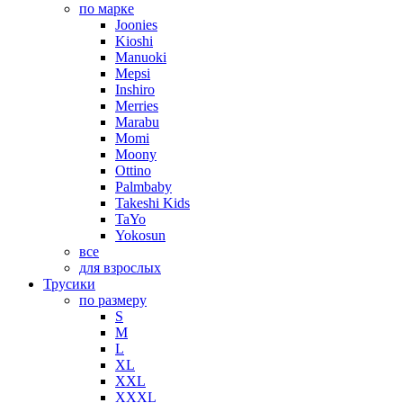
по марке
Joonies
Kioshi
Manuoki
Mepsi
Inshiro
Merries
Marabu
Momi
Moony
Ottino
Palmbaby
Takeshi Kids
TaYo
Yokosun
все
для взрослых
Трусики
по размеру
S
M
L
XL
XXL
XXXL