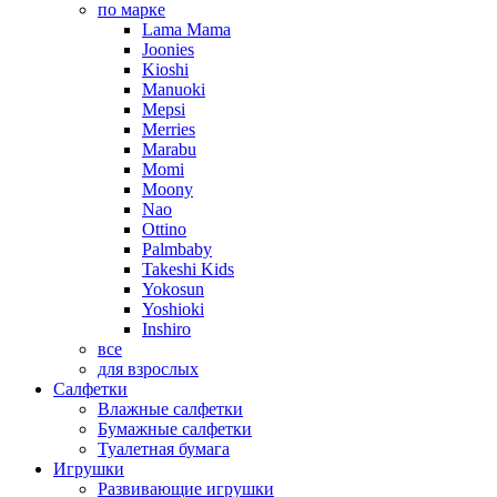
по марке
Lama Mama
Joonies
Kioshi
Manuoki
Mepsi
Merries
Marabu
Momi
Moony
Nao
Ottino
Palmbaby
Takeshi Kids
Yokosun
Yoshioki
Inshiro
все
для взрослых
Салфетки
Влажные салфетки
Бумажные салфетки
Туалетная бумага
Игрушки
Развивающие игрушки