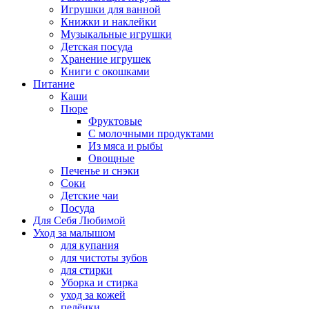
Игрушки для ванной
Книжки и наклейки
Музыкальные игрушки
Детская посуда
Хранение игрушек
Книги с окошками
Питание
Каши
Пюре
Фруктовые
С молочными продуктами
Из мяса и рыбы
Овощные
Печенье и снэки
Соки
Детские чаи
Посуда
Для Себя Любимой
Уход за малышом
для купания
для чистоты зубов
для стирки
Уборка и стирка
уход за кожей
пелёнки