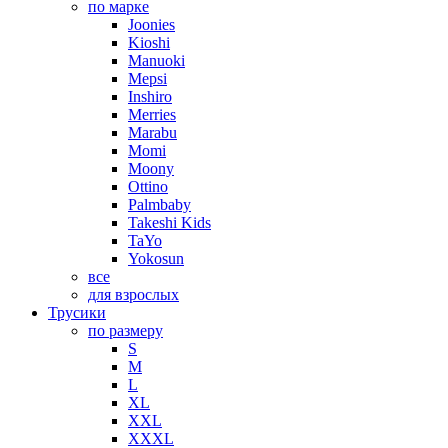
по марке
Joonies
Kioshi
Manuoki
Mepsi
Inshiro
Merries
Marabu
Momi
Moony
Ottino
Palmbaby
Takeshi Kids
TaYo
Yokosun
все
для взрослых
Трусики
по размеру
S
M
L
XL
XXL
XXXL