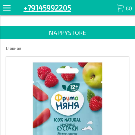
+7914-599-22-05 Смотрите все товары в разделе «Печенье и
+
79145992205
(
0
)
снэки» '/>
NAPPYSTORE
Главная