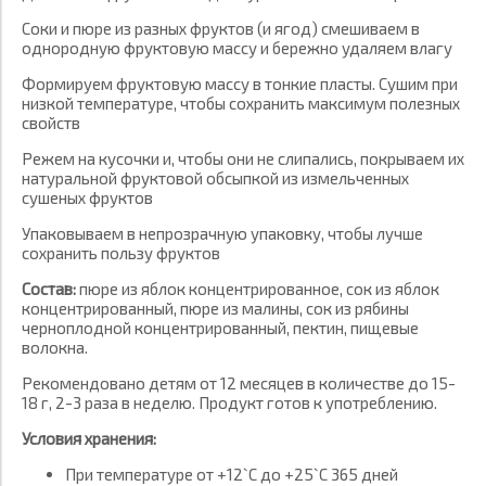
Соки и пюре из разных фруктов (и ягод) смешиваем в
однородную фруктовую массу и бережно удаляем влагу
Формируем фруктовую массу в тонкие пласты. Сушим при
низкой температуре, чтобы сохранить максимум полезных
свойств
Режем на кусочки и, чтобы они не слипались, покрываем их
натуральной фруктовой обсыпкой из измельченных
сушеных фруктов
Упаковываем в непрозрачную упаковку, чтобы лучше
сохранить пользу фруктов
Состав:
пюре из яблок концентрированное, сок из яблок
концентрированный, пюре из малины, сок из рябины
черноплодной концентрированный, пектин, пищевые
волокна.
Рекомендовано детям от 12 месяцев в количестве до 15-
18 г, 2-3 раза в неделю. Продукт готов к употреблению.
Условия хранения:
При температуре от +12`С до +25`С 365 дней