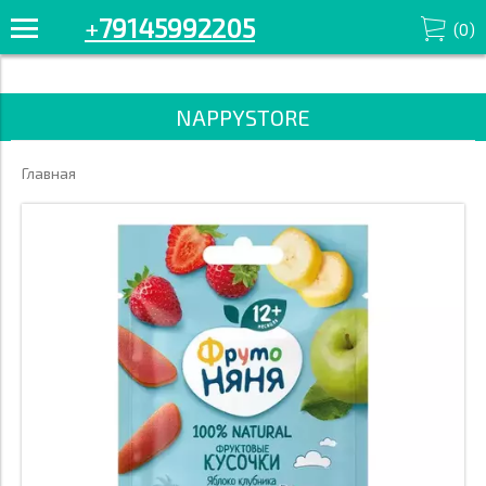
+7914-599-22-05 Смотрите все товары в разделе «Печенье и
+
79145992205
(
0
)
снэки» '/>
NAPPYSTORE
Главная