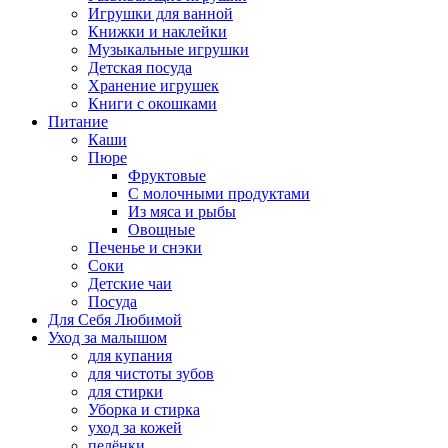
Игрушки для ванной
Книжки и наклейки
Музыкальные игрушки
Детская посуда
Хранение игрушек
Книги с окошками
Питание
Каши
Пюре
Фруктовые
С молочными продуктами
Из мяса и рыбы
Овощные
Печенье и снэки
Соки
Детские чаи
Посуда
Для Себя Любимой
Уход за малышом
для купания
для чистоты зубов
для стирки
Уборка и стирка
уход за кожей
пелёнки