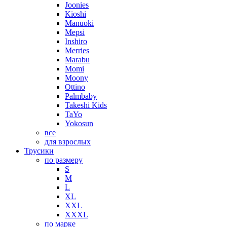
Joonies
Kioshi
Manuoki
Mepsi
Inshiro
Merries
Marabu
Momi
Moony
Ottino
Palmbaby
Takeshi Kids
TaYo
Yokosun
все
для взрослых
Трусики
по размеру
S
M
L
XL
XXL
XXXL
по марке