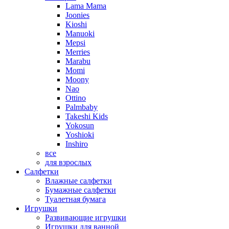
Lama Mama
Joonies
Kioshi
Manuoki
Mepsi
Merries
Marabu
Momi
Moony
Nao
Ottino
Palmbaby
Takeshi Kids
Yokosun
Yoshioki
Inshiro
все
для взрослых
Салфетки
Влажные салфетки
Бумажные салфетки
Туалетная бумага
Игрушки
Развивающие игрушки
Игрушки для ванной