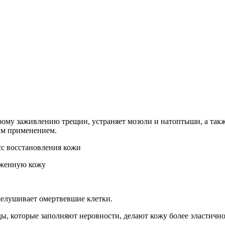
рому заживлению трещин, устраняет мозоли и натоптыши, а такж
ым применением.
сс восстановления кожи
аженную кожу
шелушивает омертвевшие клетки.
, которые заполняют неровности, делают кожу более эластично