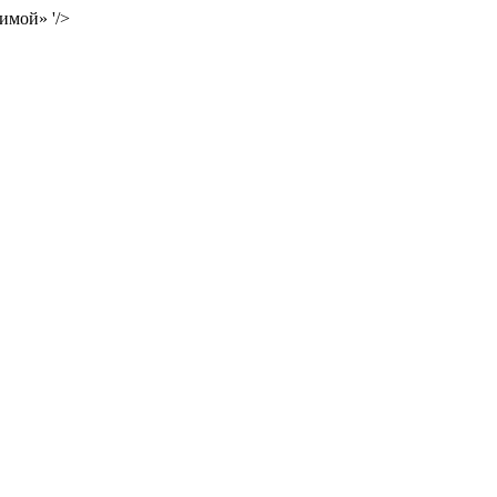
имой» '/>