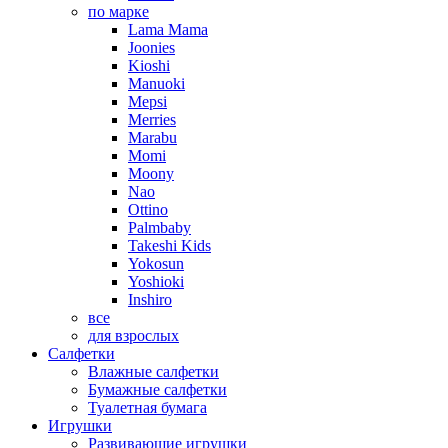
по марке
Lama Mama
Joonies
Kioshi
Manuoki
Mepsi
Merries
Marabu
Momi
Moony
Nao
Ottino
Palmbaby
Takeshi Kids
Yokosun
Yoshioki
Inshiro
все
для взрослых
Салфетки
Влажные салфетки
Бумажные салфетки
Туалетная бумага
Игрушки
Развивающие игрушки