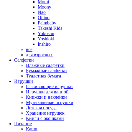
Momi
Moony
Nao
Ottino
Palmbaby
Takeshi Kids
Yokosun
Yoshioki
Inshiro
все
для взрослых
Салфетки
Влажные салфетки
Бумажные салфетки
Туалетная бумага
Игрушки
Развивающие игрушки
Игрушки для ванной
Книжки и наклейки
Музыкальные игрушки
Детская посуда
Хранение игрушек
Книги с окошками
Питание
Каши