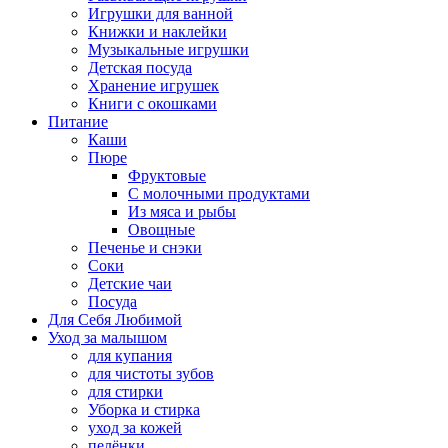
Игрушки для ванной
Книжки и наклейки
Музыкальные игрушки
Детская посуда
Хранение игрушек
Книги с окошками
Питание
Каши
Пюре
Фруктовые
С молочными продуктами
Из мяса и рыбы
Овощные
Печенье и снэки
Соки
Детские чаи
Посуда
Для Себя Любимой
Уход за малышом
для купания
для чистоты зубов
для стирки
Уборка и стирка
уход за кожей
пелёнки