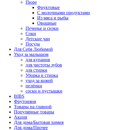
Пюре
Фруктовые
С молочными продуктами
Из мяса и рыбы
Овощные
Печенье и снэки
Соки
Детские чаи
Посуда
Для Себя Любимой
Уход за малышом
для купания
для чистоты зубов
для стирки
Уборка и стирка
уход за кожей
пелёнки
соски и пустышки
BIBS
Фрутоняня
Товары на главной
Популярные товары
Акция
Для дома/Бытовая химия
Для дома/Прочее