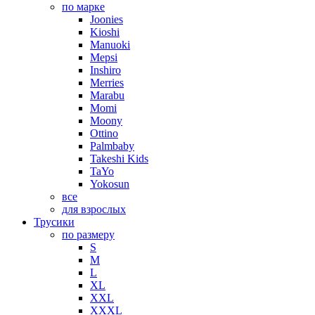
по марке
Joonies
Kioshi
Manuoki
Mepsi
Inshiro
Merries
Marabu
Momi
Moony
Ottino
Palmbaby
Takeshi Kids
TaYo
Yokosun
все
для взрослых
Трусики
по размеру
S
M
L
XL
XXL
XXXL