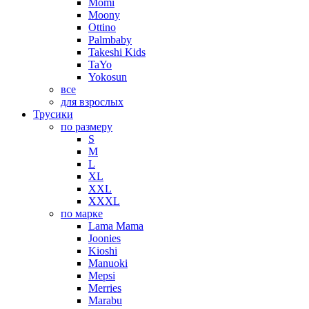
Momi
Moony
Ottino
Palmbaby
Takeshi Kids
TaYo
Yokosun
все
для взрослых
Трусики
по размеру
S
M
L
XL
XXL
XXXL
по марке
Lama Mama
Joonies
Kioshi
Manuoki
Mepsi
Merries
Marabu