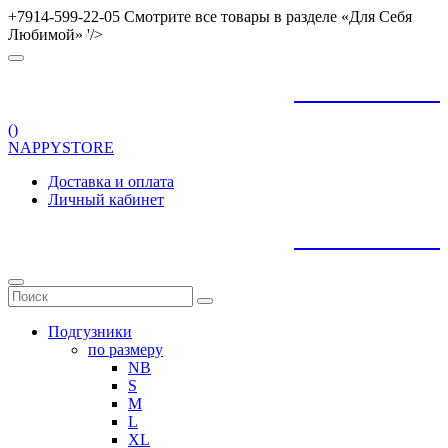
+7914-599-22-05 Смотрите все товары в разделе «Для Себя
Любимой» '/>
+
79145992205
(
)
NAPPYSTORE
Доставка и оплата
Личный кабинет
+
79145992205
Подгузники
по размеру
NB
S
M
L
XL