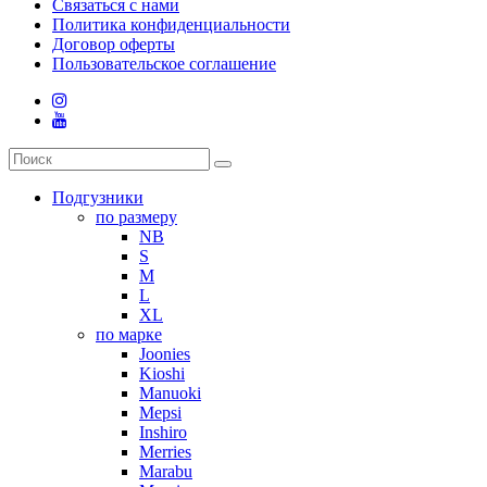
Связаться с нами
Политика конфиденциальности
Договор оферты
Пользовательское соглашение
Подгузники
по размеру
NB
S
M
L
XL
по марке
Joonies
Kioshi
Manuoki
Mepsi
Inshiro
Merries
Marabu