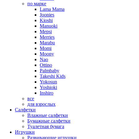
по марке
Lama Mama
Joonies
Kioshi
Manuoki
Mepsi
Merries
Marabu
Momi
Moony
Nao
Ottino
Palmbaby
Takeshi Kids
Yokosun
Yoshioki
Inshiro
все
для взрослых
Салфетки
Влажные салфетки
Бумажные салфетки
Туалетная бумага
Игрушки
Развивающие игрушки