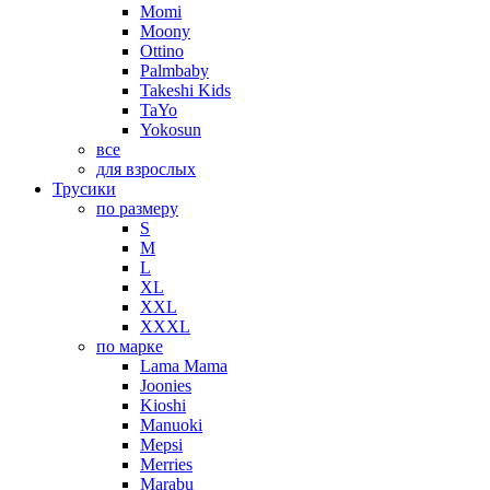
Momi
Moony
Ottino
Palmbaby
Takeshi Kids
TaYo
Yokosun
все
для взрослых
Трусики
по размеру
S
M
L
XL
XXL
XXXL
по марке
Lama Mama
Joonies
Kioshi
Manuoki
Mepsi
Merries
Marabu