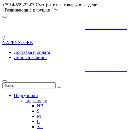
+7914-599-22-05 Смотрите все товары в разделе
«Развивающие игрушки» '/>
+
79145992205
(
)
NAPPYSTORE
Доставка и оплата
Личный кабинет
+
79145992205
Подгузники
по размеру
NB
S
M
L
XL