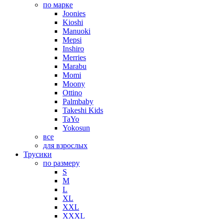
по марке
Joonies
Kioshi
Manuoki
Mepsi
Inshiro
Merries
Marabu
Momi
Moony
Ottino
Palmbaby
Takeshi Kids
TaYo
Yokosun
все
для взрослых
Трусики
по размеру
S
M
L
XL
XXL
XXXL