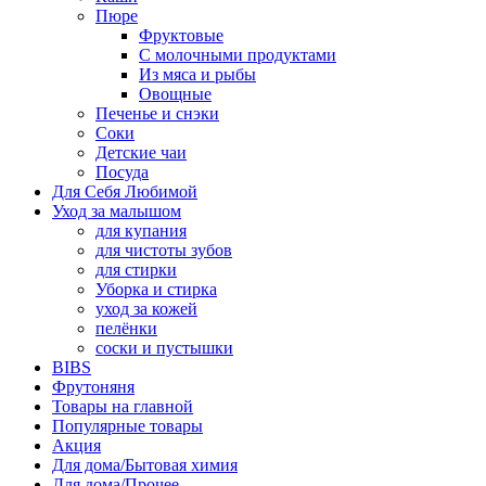
Пюре
Фруктовые
С молочными продуктами
Из мяса и рыбы
Овощные
Печенье и снэки
Соки
Детские чаи
Посуда
Для Себя Любимой
Уход за малышом
для купания
для чистоты зубов
для стирки
Уборка и стирка
уход за кожей
пелёнки
соски и пустышки
BIBS
Фрутоняня
Товары на главной
Популярные товары
Акция
Для дома/Бытовая химия
Для дома/Прочее