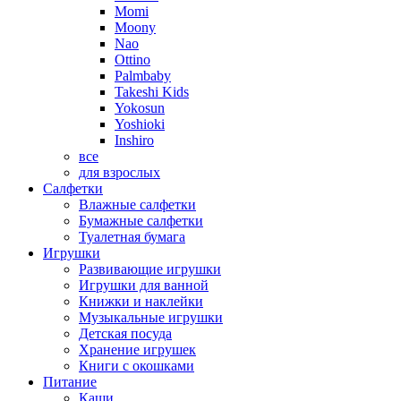
Momi
Moony
Nao
Ottino
Palmbaby
Takeshi Kids
Yokosun
Yoshioki
Inshiro
все
для взрослых
Салфетки
Влажные салфетки
Бумажные салфетки
Туалетная бумага
Игрушки
Развивающие игрушки
Игрушки для ванной
Книжки и наклейки
Музыкальные игрушки
Детская посуда
Хранение игрушек
Книги с окошками
Питание
Каши