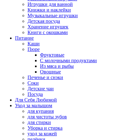
Игрушки для ванной
Книжки и наклейки
Музыкальные игрушки
Детская посуда
Хранение игрушек
Книги с окошками
Питание
Каши
Пюре
Фруктовые
С молочными продуктами
Из мяса и рыбы
Овощные
Печенье и снэки
Соки
Детские чаи
Посуда
Для Себя Любимой
Уход за малышом
для купания
для чистоты зубов
для стирки
Уборка и стирка
уход за кожей
пелёнки