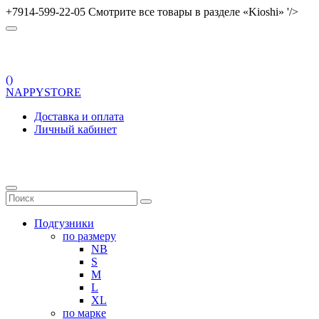
+7914-599-22-05 Смотрите все товары в разделе «Kioshi» '/>
(
)
NAPPYSTORE
Доставка и оплата
Личный кабинет
Подгузники
по размеру
NB
S
M
L
XL
по марке