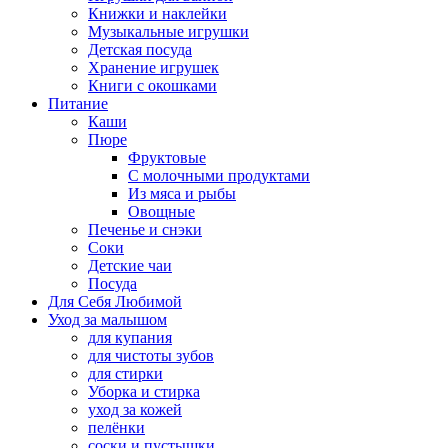
Книжки и наклейки
Музыкальные игрушки
Детская посуда
Хранение игрушек
Книги с окошками
Питание
Каши
Пюре
Фруктовые
С молочными продуктами
Из мяса и рыбы
Овощные
Печенье и снэки
Соки
Детские чаи
Посуда
Для Себя Любимой
Уход за малышом
для купания
для чистоты зубов
для стирки
Уборка и стирка
уход за кожей
пелёнки
соски и пустышки