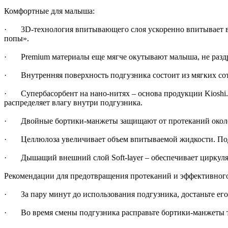
Комфортные для малыша:
· 3D-технология впитывающего слоя ускоренно впитывает влаг
попы».
· Premium материалы еще мягче окутывают малыша, не раздр
· Внутренняя поверхность подгузника состоит из мягких сот
· Супербасорбент на нано-нитях – основа продукции Kioshi.
распределяет влагу внутри подгузника.
· Двойные бортики-манжеты защищают от протеканий около но
· Целлюлоза увеличивает объем впитываемой жидкости. Подг
· Дышащий внешний слой Soft-layer – обеспечивает циркуляц
Рекомендации для предотвращения протеканий и эффективного
· За пару минут до использования подгузника, достаньте его и
· Во время смены подгузника расправьте бортики-манжеты та