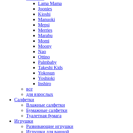
Lama Mama
Joonies
Kioshi
Manuoki
Mepsi
Merries
Marabu
Momi
Moony
Nao
Ottino
Palmbaby
Takeshi Kids
Yokosun
Yoshioki
Inshiro
все
для взрослых
Салфетки
Влажные салфетки
Бумажные салфетки
Туалетная бумага
Игрушки
Развивающие игрушки
Игрушки для ванной