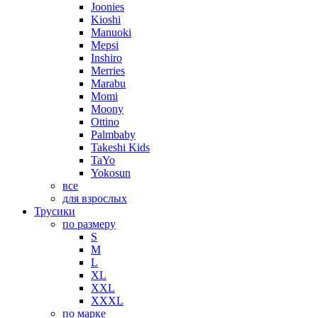
Joonies
Kioshi
Manuoki
Mepsi
Inshiro
Merries
Marabu
Momi
Moony
Ottino
Palmbaby
Takeshi Kids
TaYo
Yokosun
все
для взрослых
Трусики
по размеру
S
M
L
XL
XXL
XXXL
по марке