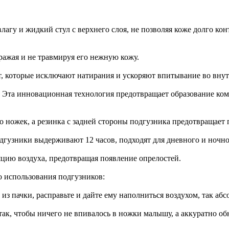
у и жидкий стул с верхнего слоя, не позволяя коже долго конт
ажая и не травмируя его нежную кожу.
, которые исключают натирания и ускоряют впитывание во внут
 Эта инновационная технология предотвращает образование ко
жек, а резинка с задней стороны подгузника предотвращает п
узники выдерживают 12 часов, подходят для дневного и ночн
ию воздуха, предотвращая появление опрелостей.
 использования подгузников:
з пачки, расправьте и дайте ему наполниться воздухом, так абс
к, чтобы ничего не впивалось в ножки малышу, а аккуратно об