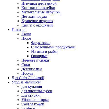
Игрушки для ванной
Книжки и наклейки
Музыкальные игрушки
Детская посуда
Хранение игрушек
Книги с окошками
Питание
Каши
Пюре
Фруктовые
С молочными продуктами
Из мяса и рыбы
Овощные
Печенье и снэки
Соки
Детские чаи
Посуда
Для Себя Любимой
Уход за малышом
для купания
для чистоты зубов
для стирки
Уборка и стирка
уход за кожей
пелёнки