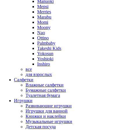
Manuoki
Mepsi
Merries
Marabu
Momi
Moony
Nao
Ottino
Palmbaby
Takeshi Kids
Yokosun
Yoshioki
Inshiro
все
для взрослых
Салфетки
Влажные салфетки
Бумажные салфетки
Туалетная бумага
Игрушки
Развивающие игрушки
Игрушки для ванной
Книжки и наклейки
Музыкальные игрушки
Детская посуда