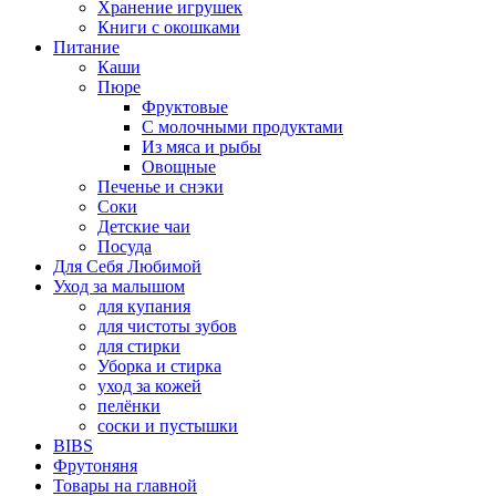
Хранение игрушек
Книги с окошками
Питание
Каши
Пюре
Фруктовые
С молочными продуктами
Из мяса и рыбы
Овощные
Печенье и снэки
Соки
Детские чаи
Посуда
Для Себя Любимой
Уход за малышом
для купания
для чистоты зубов
для стирки
Уборка и стирка
уход за кожей
пелёнки
соски и пустышки
BIBS
Фрутоняня
Товары на главной