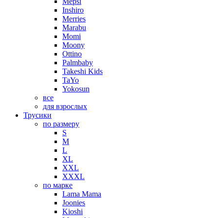
Mepsi
Inshiro
Merries
Marabu
Momi
Moony
Ottino
Palmbaby
Takeshi Kids
TaYo
Yokosun
все
для взрослых
Трусики
по размеру
S
M
L
XL
XXL
XXXL
по марке
Lama Mama
Joonies
Kioshi