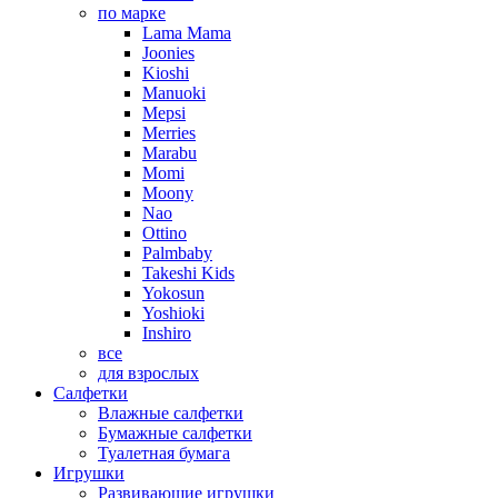
по марке
Lama Mama
Joonies
Kioshi
Manuoki
Mepsi
Merries
Marabu
Momi
Moony
Nao
Ottino
Palmbaby
Takeshi Kids
Yokosun
Yoshioki
Inshiro
все
для взрослых
Салфетки
Влажные салфетки
Бумажные салфетки
Туалетная бумага
Игрушки
Развивающие игрушки