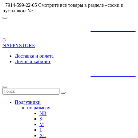
+7914-599-22-05 Смотрите все товары в разделе «соски и
пустышки» '/>
+
79145992205
(
)
NAPPYSTORE
Доставка и оплата
Личный кабинет
+
79145992205
Подгузники
по размеру
NB
S
M
L
XL