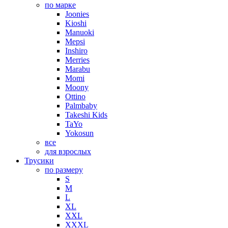
по марке
Joonies
Kioshi
Manuoki
Mepsi
Inshiro
Merries
Marabu
Momi
Moony
Ottino
Palmbaby
Takeshi Kids
TaYo
Yokosun
все
для взрослых
Трусики
по размеру
S
M
L
XL
XXL
XXXL