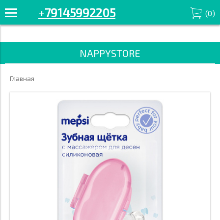
+7914-599-22-05 Смотрите все товары в разделе «для чистоты
+
79145992205
(
0
)
зубов» '/>
NAPPYSTORE
Главная