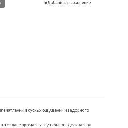
Ь
Добавить в сравнение
 впечатлений, вкусных ощущений и задорного
я в облаке ароматных пузырьков! Деликатная