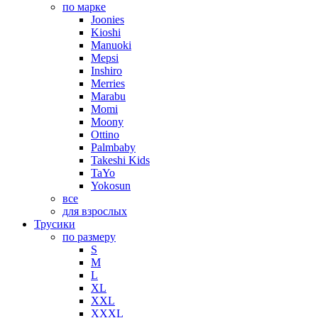
по марке
Joonies
Kioshi
Manuoki
Mepsi
Inshiro
Merries
Marabu
Momi
Moony
Ottino
Palmbaby
Takeshi Kids
TaYo
Yokosun
все
для взрослых
Трусики
по размеру
S
M
L
XL
XXL
XXXL