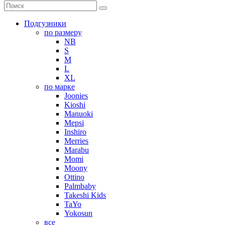
Подгузники
по размеру
NB
S
M
L
XL
по марке
Joonies
Kioshi
Manuoki
Mepsi
Inshiro
Merries
Marabu
Momi
Moony
Ottino
Palmbaby
Takeshi Kids
TaYo
Yokosun
все