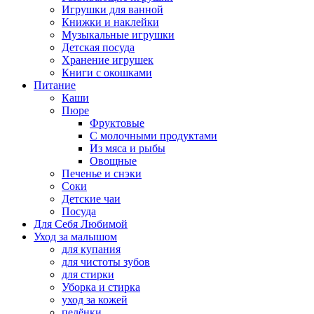
Игрушки для ванной
Книжки и наклейки
Музыкальные игрушки
Детская посуда
Хранение игрушек
Книги с окошками
Питание
Каши
Пюре
Фруктовые
С молочными продуктами
Из мяса и рыбы
Овощные
Печенье и снэки
Соки
Детские чаи
Посуда
Для Себя Любимой
Уход за малышом
для купания
для чистоты зубов
для стирки
Уборка и стирка
уход за кожей
пелёнки