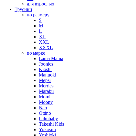
для взрослых
Трусики
по размеру
S
M
L
XL
XXL
XXXL
по марке
Lama Mama
Joonies
Kioshi
Manuoki
Mepsi
Merries
Marabu
Momi
Moony
Nao
Ottino
Palmbaby
Takeshi Kids
Yokosun
Yoshioki