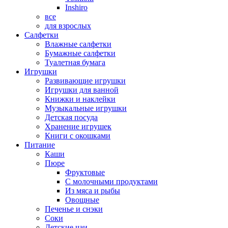
Inshiro
все
для взрослых
Салфетки
Влажные салфетки
Бумажные салфетки
Туалетная бумага
Игрушки
Развивающие игрушки
Игрушки для ванной
Книжки и наклейки
Музыкальные игрушки
Детская посуда
Хранение игрушек
Книги с окошками
Питание
Каши
Пюре
Фруктовые
С молочными продуктами
Из мяса и рыбы
Овощные
Печенье и снэки
Соки
Детские чаи