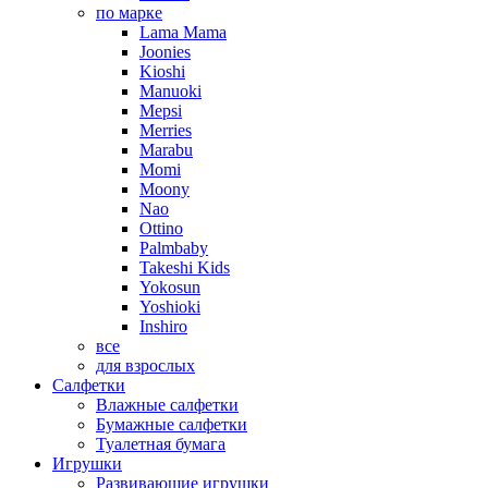
по марке
Lama Mama
Joonies
Kioshi
Manuoki
Mepsi
Merries
Marabu
Momi
Moony
Nao
Ottino
Palmbaby
Takeshi Kids
Yokosun
Yoshioki
Inshiro
все
для взрослых
Салфетки
Влажные салфетки
Бумажные салфетки
Туалетная бумага
Игрушки
Развивающие игрушки