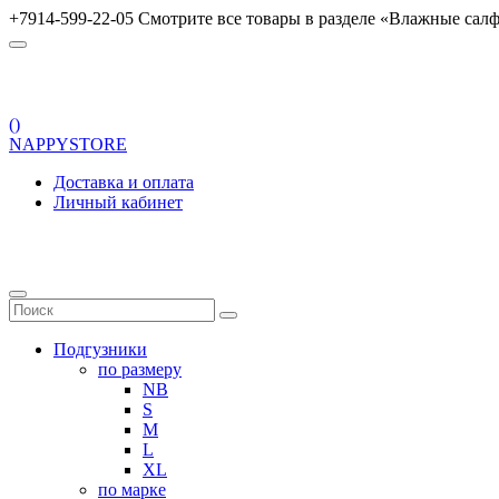
+7914-599-22-05 Смотрите все товары в разделе «Влажные салф
(
)
NAPPYSTORE
Доставка и оплата
Личный кабинет
Подгузники
по размеру
NB
S
M
L
XL
по марке