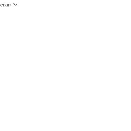
етки» '/>