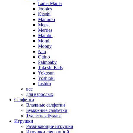
Lama Mama
Joonies
Kioshi
Manuoki
Mepsi
Merries
Marabu
Momi
Moony
Nao
Ottino
Palmbaby
Takeshi Kids
Yokosun
Yoshioki
Inshiro
все
для взрослых
Салфетки
Влажные салфетки
Бумажные салфетки
Туалетная бумага
Игрушки
Развивающие игрушки
Игрушки для ванной