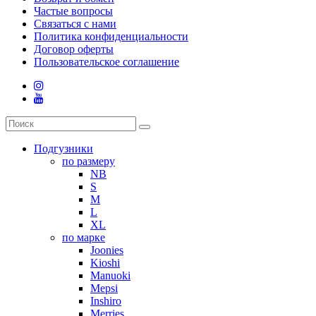
Частые вопросы
Связаться с нами
Политика конфиденциальности
Договор оферты
Пользовательское соглашение
Подгузники
по размеру
NB
S
M
L
XL
по марке
Joonies
Kioshi
Manuoki
Mepsi
Inshiro
Merries