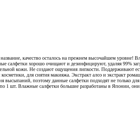
 название, качество осталось на прежнем высочайшем уровне! В
ые салфетки хорошо очищают и дезинфицируют, удаляя 99% загр
ительной кожи. Не создают ощущения липкости. Поддерживают е
ия косметики, для снятия макияжа. Экстракт алоэ и экстракт ро
я высыпаний, поэтому данные салфетки подходят не только для 
ь по 1 шт. Влажные салфетки большие разработаны в Японии, о