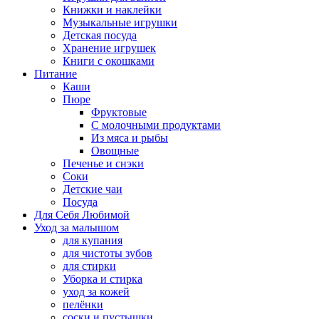
Книжки и наклейки
Музыкальные игрушки
Детская посуда
Хранение игрушек
Книги с окошками
Питание
Каши
Пюре
Фруктовые
С молочными продуктами
Из мяса и рыбы
Овощные
Печенье и снэки
Соки
Детские чаи
Посуда
Для Себя Любимой
Уход за малышом
для купания
для чистоты зубов
для стирки
Уборка и стирка
уход за кожей
пелёнки
соски и пустышки