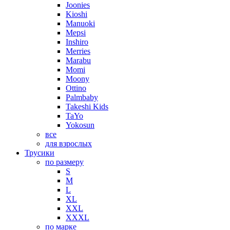
Joonies
Kioshi
Manuoki
Mepsi
Inshiro
Merries
Marabu
Momi
Moony
Ottino
Palmbaby
Takeshi Kids
TaYo
Yokosun
все
для взрослых
Трусики
по размеру
S
M
L
XL
XXL
XXXL
по марке