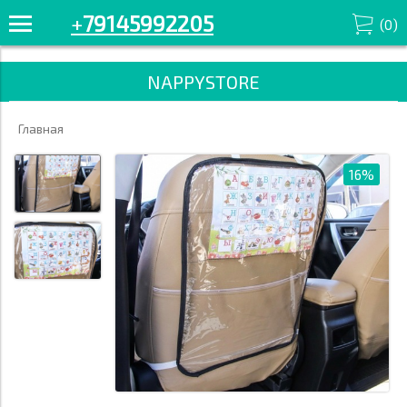
+7914-599-22-05 Смотрите все товары в разделе «Игрушки» '/>
+
79145992205
(
0
)
NAPPYSTORE
Главная
16%