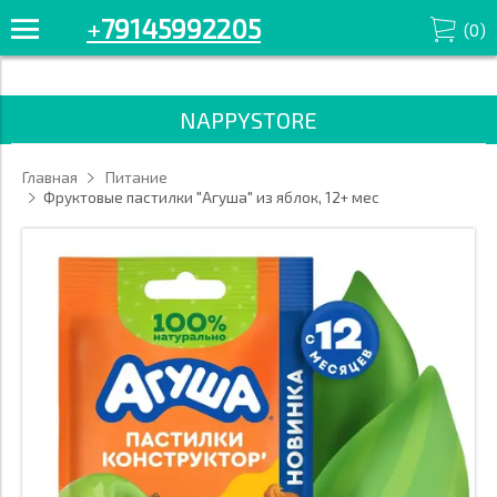
+7914-599-22-05 Смотрите все товары в разделе «Фруктовые»
+
79145992205
(
0
)
'/>
NAPPYSTORE
Главная
Питание
Фруктовые пастилки "Агуша" из яблок, 12+ мес