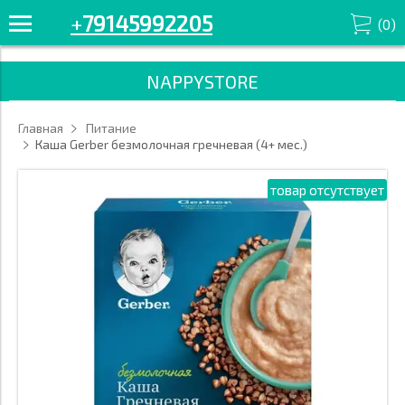
+7914-599-22-05 Смотрите все товары в разделе «Каши» '/>
+
79145992205
(
0
)
NAPPYSTORE
Главная
Питание
Каша Gerber безмолочная гречневая (4+ мес.)
товар отсутствует