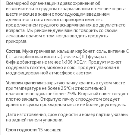
Всемирной организации здравоохранения об
исключительно грудном вскармливании в течение первых
шести месяцев жизни с последующим введением
адекватного питательного прикорма вместе с
продолжением грудного вскармливания до двухлетнего
возраста. Мы рекомендуем вам поговорить со своим
лечащим врачом о том, когда вводить продукты
прикорма.
Состав
:
Мука гречневая, кальция карбонат, соль, витамин С
( L -аскорбиновая кислота), железа( II ) фумарат,
бифидобактерии не менее 1х106 КОЕ/г. Продукт может
содержать глютен, молоко и сою. Продукт упакован в
модифицированной атмосфере с азотом.
Условия хранения:
закрытую пачку хранить в сухом месте
при температуре не более 25°С и относительной
влажности воздуха не более 75%. Вскрытый пакет следует
плотно закрыть. Открытую пачку с продуктом следует
хранить в сухом прохладном месте не более двух недель.
Дата изготовления, срок годности и номер партии указаны
на задней панели упаковки.
Срок годности:
15 месяцев