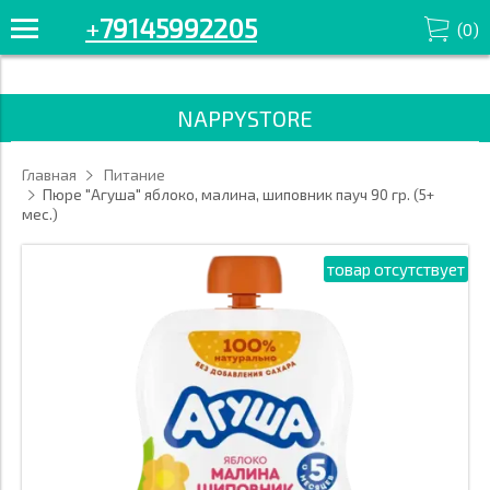
+7914-599-22-05 Смотрите все товары в разделе «С молочными
+
79145992205
(
0
)
продуктами» '/>
NAPPYSTORE
Главная
Питание
Пюре "Агуша" яблоко, малина, шиповник пауч 90 гр. (5+
мес.)
товар отсутствует