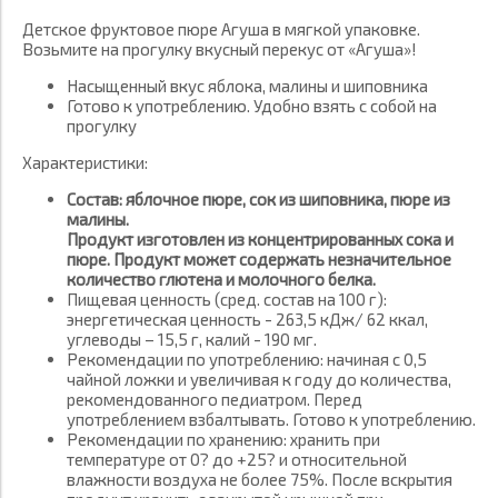
Детское фруктовое пюре Агуша в мягкой упаковке.
Возьмите на прогулку вкусный перекус от «Агуша»!
Насыщенный вкус яблока, малины и шиповника
Готово к употреблению. Удобно взять с собой на
прогулку
Характеристики:
Состав: яблочное пюре, сок из шиповника, пюре из
малины.
Продукт изготовлен из концентрированных сока и
пюре. Продукт может содержать незначительное
количество глютена и молочного белка.
Пищевая ценность (сред. состав на 100 г):
энергетическая ценность - 263,5 кДж/ 62 ккал,
углеводы – 15,5 г, калий - 190 мг.
Рекомендации по употреблению: начиная с 0,5
чайной ложки и увеличивая к году до количества,
рекомендованного педиатром. Перед
употреблением взбалтывать. Готово к употреблению.
Рекомендации по хранению: хранить при
температуре от 0? до +25? и относительной
влажности воздуха не более 75%. После вскрытия