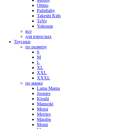
Moony
Ottino
Palmbaby
Takeshi Kids
TaYo
Yokosun
все
для взрослых
Трусики
по размеру
S
M
L
XL
XXL
XXXL
по марке
Lama Mama
Joonies
Kioshi
Manuoki
Mepsi
Merries
Marabu
Momi