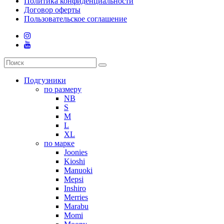
Политика конфиденциальности
Договор оферты
Пользовательское соглашение
Подгузники
по размеру
NB
S
M
L
XL
по марке
Joonies
Kioshi
Manuoki
Mepsi
Inshiro
Merries
Marabu
Momi