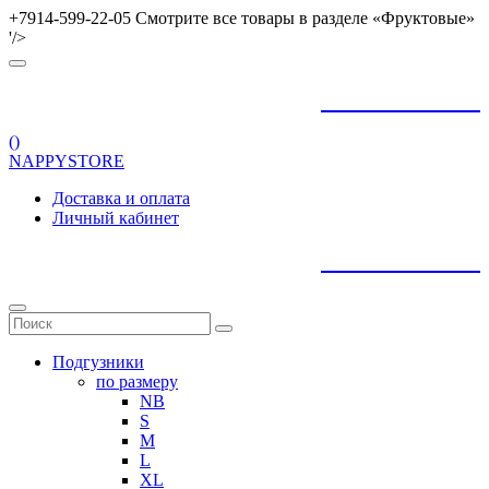
+7914-599-22-05 Смотрите все товары в разделе «Фруктовые»
'/>
+
79145992205
(
)
NAPPYSTORE
Доставка и оплата
Личный кабинет
+
79145992205
Подгузники
по размеру
NB
S
M
L
XL