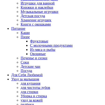
Игрушки для ванной
Книжки и наклейки
Музыкальные игрушки
Детская посуда
Хранение игрушек
Книги с окошками
Питание
Каши
Пюре
Фруктовые
С молочными продуктами
Из мяса и рыбы
Овощные
Печенье и снэки
Соки
Детские чаи
Посуда
Для Себя Любимой
Уход за малышом
для купания
для чистоты зубов
для стирки
Уборка и стирка
уход за кожей
пелёнки