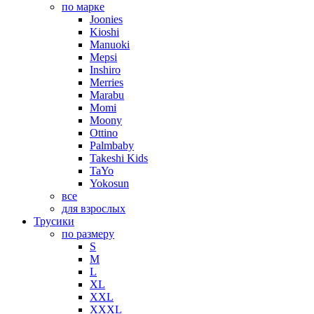
по марке
Joonies
Kioshi
Manuoki
Mepsi
Inshiro
Merries
Marabu
Momi
Moony
Ottino
Palmbaby
Takeshi Kids
TaYo
Yokosun
все
для взрослых
Трусики
по размеру
S
M
L
XL
XXL
XXXL