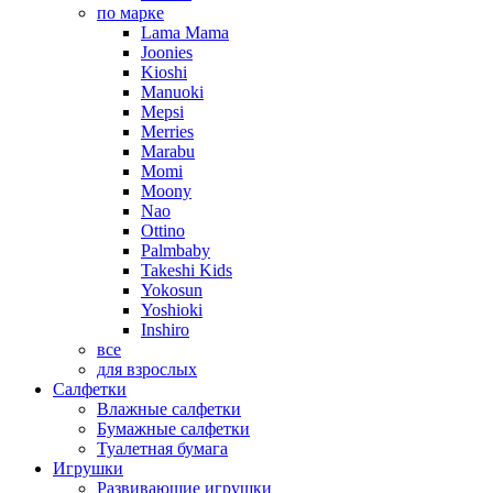
по марке
Lama Mama
Joonies
Kioshi
Manuoki
Mepsi
Merries
Marabu
Momi
Moony
Nao
Ottino
Palmbaby
Takeshi Kids
Yokosun
Yoshioki
Inshiro
все
для взрослых
Салфетки
Влажные салфетки
Бумажные салфетки
Туалетная бумага
Игрушки
Развивающие игрушки