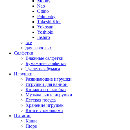
Moony
Nao
Ottino
Palmbaby
Takeshi Kids
Yokosun
Yoshioki
Inshiro
все
для взрослых
Салфетки
Влажные салфетки
Бумажные салфетки
Туалетная бумага
Игрушки
Развивающие игрушки
Игрушки для ванной
Книжки и наклейки
Музыкальные игрушки
Детская посуда
Хранение игрушек
Книги с окошками
Питание
Каши
Пюре