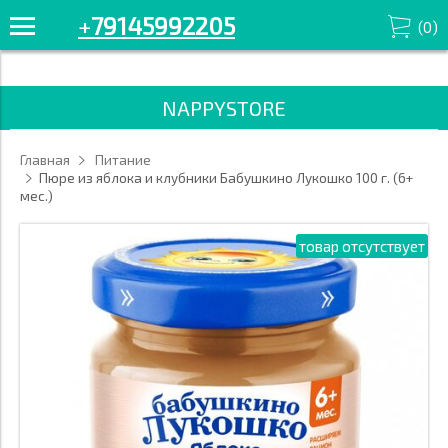
+7914-599-22-05 Смотрите все товары в разделе «Фруктовые»
+
79145992205
(
0
)
'/>
NAPPYSTORE
Главная
Питание
Пюре из яблока и клубники Бабушкино Лукошко 100 г. (6+
мес.)
товар отсутствует