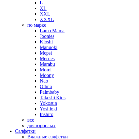
L
XL
XXL
XXXL
по марке
Lama Mama
Joonies
Kioshi
Manuoki
Mepsi
Merries
Marabu
Momi
Moony
Nao
Ottino
Palmbaby
Takeshi Kids
Yokosun
Yoshioki
Inshiro
все
для взрослых
Салфетки
Влажные салфетки