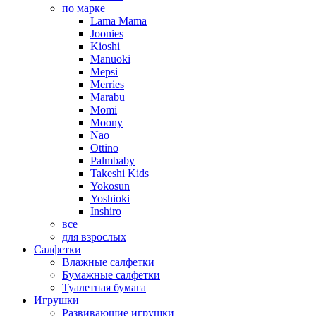
по марке
Lama Mama
Joonies
Kioshi
Manuoki
Mepsi
Merries
Marabu
Momi
Moony
Nao
Ottino
Palmbaby
Takeshi Kids
Yokosun
Yoshioki
Inshiro
все
для взрослых
Салфетки
Влажные салфетки
Бумажные салфетки
Туалетная бумага
Игрушки
Развивающие игрушки