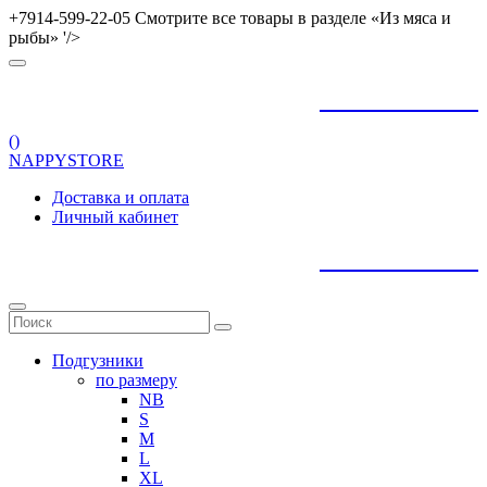
+7914-599-22-05 Смотрите все товары в разделе «Из мяса и
рыбы» '/>
+
79145992205
(
)
NAPPYSTORE
Доставка и оплата
Личный кабинет
+
79145992205
Подгузники
по размеру
NB
S
M
L
XL