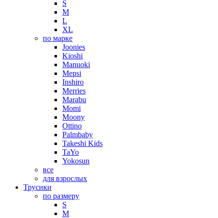
S
M
L
XL
по марке
Joonies
Kioshi
Manuoki
Mepsi
Inshiro
Merries
Marabu
Momi
Moony
Ottino
Palmbaby
Takeshi Kids
TaYo
Yokosun
все
для взрослых
Трусики
по размеру
S
M