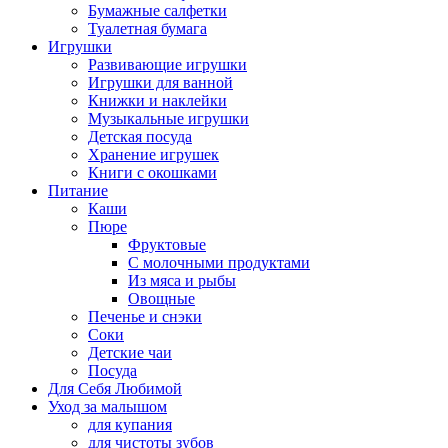
Бумажные салфетки
Туалетная бумага
Игрушки
Развивающие игрушки
Игрушки для ванной
Книжки и наклейки
Музыкальные игрушки
Детская посуда
Хранение игрушек
Книги с окошками
Питание
Каши
Пюре
Фруктовые
С молочными продуктами
Из мяса и рыбы
Овощные
Печенье и снэки
Соки
Детские чаи
Посуда
Для Себя Любимой
Уход за малышом
для купания
для чистоты зубов