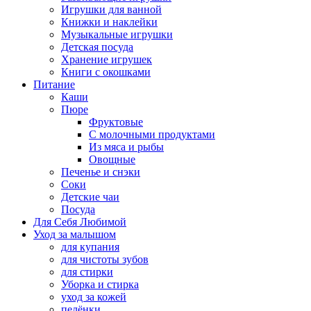
Игрушки для ванной
Книжки и наклейки
Музыкальные игрушки
Детская посуда
Хранение игрушек
Книги с окошками
Питание
Каши
Пюре
Фруктовые
С молочными продуктами
Из мяса и рыбы
Овощные
Печенье и снэки
Соки
Детские чаи
Посуда
Для Себя Любимой
Уход за малышом
для купания
для чистоты зубов
для стирки
Уборка и стирка
уход за кожей
пелёнки