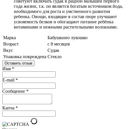
советуют включать судак в рацион малышей первого
года жизни, т.к. он является богатым источником йода,
необходимого для роста и умственного развития
ребенка. Овощи, входящие в состав пюре улучшают
усвояемость белков и обогащают питание ребёнка
витаминами и нежными растительными волокнами.
Марка
Бабушкино лукошко
Возраст
с 8 месяцев
Вкус
Судак
Упаковка повреждена
Стекло
Оставить отзыв
Имя
*
E-mail
*
Сообщение
*
Капча
*