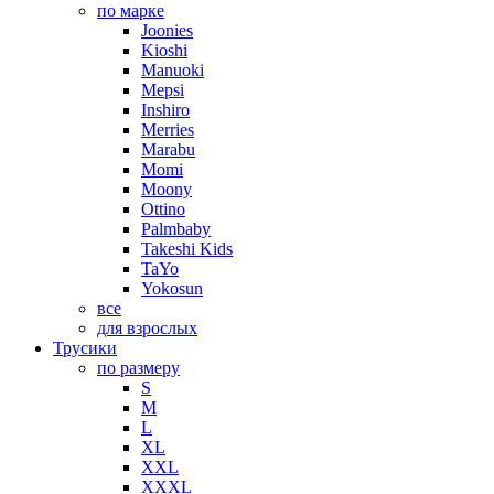
по марке
Joonies
Kioshi
Manuoki
Mepsi
Inshiro
Merries
Marabu
Momi
Moony
Ottino
Palmbaby
Takeshi Kids
TaYo
Yokosun
все
для взрослых
Трусики
по размеру
S
M
L
XL
XXL
XXXL