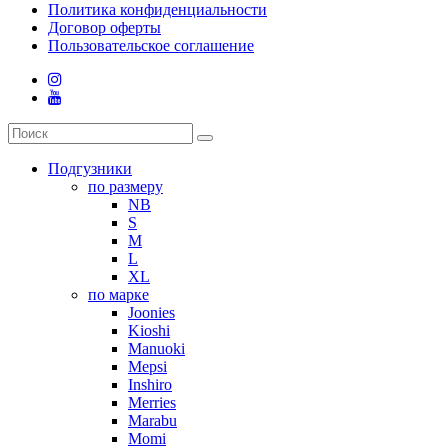
Политика конфиденциальности
Договор оферты
Пользовательское соглашение
Подгузники
по размеру
NB
S
M
L
XL
по марке
Joonies
Kioshi
Manuoki
Mepsi
Inshiro
Merries
Marabu
Momi