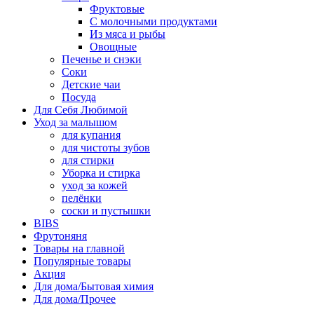
Фруктовые
С молочными продуктами
Из мяса и рыбы
Овощные
Печенье и снэки
Соки
Детские чаи
Посуда
Для Себя Любимой
Уход за малышом
для купания
для чистоты зубов
для стирки
Уборка и стирка
уход за кожей
пелёнки
соски и пустышки
BIBS
Фрутоняня
Товары на главной
Популярные товары
Акция
Для дома/Бытовая химия
Для дома/Прочее