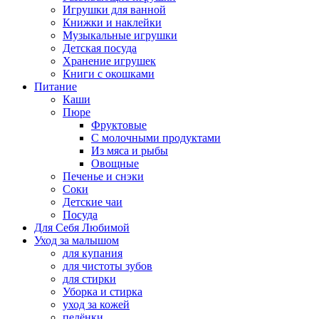
Игрушки для ванной
Книжки и наклейки
Музыкальные игрушки
Детская посуда
Хранение игрушек
Книги с окошками
Питание
Каши
Пюре
Фруктовые
С молочными продуктами
Из мяса и рыбы
Овощные
Печенье и снэки
Соки
Детские чаи
Посуда
Для Себя Любимой
Уход за малышом
для купания
для чистоты зубов
для стирки
Уборка и стирка
уход за кожей
пелёнки