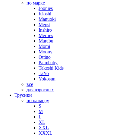
по марке
Joonies
Kioshi
Manuoki
Mepsi
Inshiro
Merries
Marabu
Momi
Moony
Ottino
Palmbaby
Takeshi Kids
TaYo
Yokosun
все
для взрослых
Трусики
по размеру
S
M
L
XL
XXL
XXXL