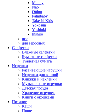
Moony
Nao
Ottino
Palmbaby
Takeshi Kids
Yokosun
Yoshioki
Inshiro
все
для взрослых
Салфетки
Влажные салфетки
Бумажные салфетки
Туалетная бумага
Игрушки
Развивающие игрушки
Игрушки для ванной
Книжки и наклейки
Музыкальные игрушки
Детская посуда
Хранение игрушек
Книги с окошками
Питание
Каши
Пюре