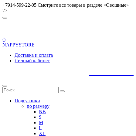
+7914-599-22-05 Смотрите все товары в разделе «Овощные»
'/>
+
79145992205
(
)
NAPPYSTORE
Доставка и оплата
Личный кабинет
+
79145992205
Подгузники
по размеру
NB
S
M
L
XL