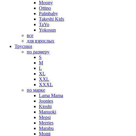
Moony
Ottino
Palmbaby
Takeshi Kids
TaYo
Yokosun
все
для взрослых
Трусики
по размеру
S
M
L
XL
XXL
XXXL
по марке
Lama Mama
Joonies
Kioshi
Manuoki
Mepsi
Merries
Marabu
Momi