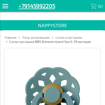
+7914-599-22-05 Смотрите все товары в разделе «соски и
+
79145992205
(
0
)
пустышки» '/>
NAPPYSTORE
Главная
Уход за малышом
соски и пустышки
Cоска-пустышка BIBS Boheme Island Sea 6-18 месяцев