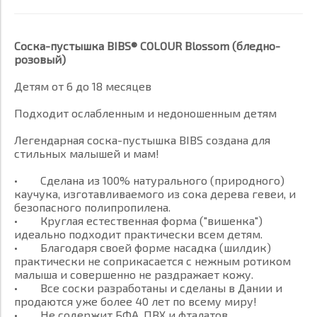
Соска-пустышка BIBS® COLOUR Blossom (бледно-
розовый)
Детям от 6 до 18 месяцев
Подходит ослабленным и недоношенным детям
Легендарная соска-пустышка BIBS создана для
стильных малышей и мам!
• Сделана из 100% натурального (природного)
каучука, изготавливаемого из сока дерева гевеи, и
безопасного полипропилена.
• Круглая естественная форма ("вишенка")
идеально подходит практически всем детям.
• Благодаря своей форме насадка (шилдик)
практически не соприкасается с нежным ротиком
малыша и совершенно не раздражает кожу.
• Все соски разработаны и сделаны в Дании и
продаются уже более 40 лет по всему миру!
• Не содержит БФА, ПВХ и фталатов.