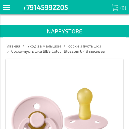
+7914-599-22-05 Смотрите все товары в разделе «соски и
+
79145992205
(
0
)
пустышки» '/>
NAPPYSTORE
Главная
Уход за малышом
соски и пустышки
Соска-пустышка BIBS Colour Blossom 6-18 месяцев