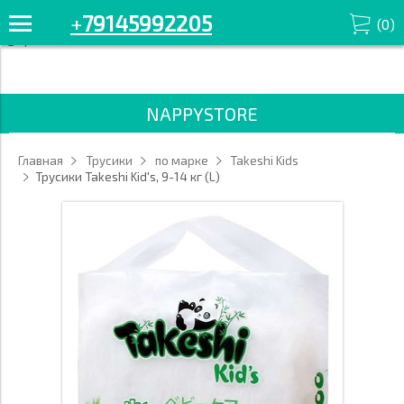
+7914-599-22-05
+
79145992205
Смотрите все товары в разделе
(
0
)
«L» '/>
NAPPYSTORE
Главная
Трусики
по марке
Takeshi Kids
Трусики Takeshi Kid's, 9-14 кг (L)