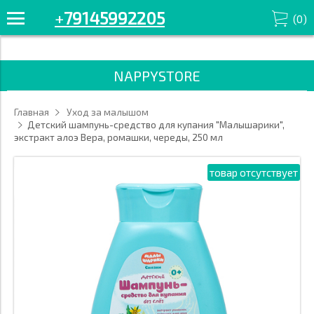
+7914-599-22-05 Смотрите все товары в разделе «для купания»
+
79145992205
(
0
)
'/>
NAPPYSTORE
Главная
Уход за малышом
Детский шампунь-средство для купания "Малышарики",
экстракт алоэ Вера, ромашки, череды, 250 мл
товар отсутствует