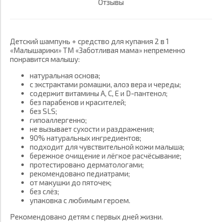
Отзывы
Детский шампунь + средство для купания 2 в 1
«Малышарики» ТМ «Заботливая мама» непременно
понравится малышу:
натуральная основа;
с экстрактами ромашки, алоэ вера и череды;
содержит витамины А, С, Е и D-пантенол;
без парабенов и красителей;
без SLS;
гипоаллергенно;
не вызывает сухости и раздражения;
90% натуральных ингредиентов;
подходит для чувствительной кожи малыша;
бережное очищение и лёгкое расчёсывание;
протестировано дерматологами;
рекомендовано педиатрами;
от макушки до пяточек;
без слёз;
упаковка с любимым героем.
Рекомендовано детям с первых дней жизни.