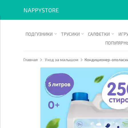
+7914-599-22-05 Смотрите все товары в разделе «для стирки» '/
NAPPYSTORE
ПОДГУЗНИКИ
ТРУСИКИ
САЛФЕТКИ
ИГР
ПОПУЛЯРН
Главная
Уход за малышом
Кондиционер-ополаскив