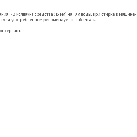
ния 1/3 колпачка средства (15 мл) на 10 л воды. При стирке в машин
я. Перед употреблением рекомендуется взболтать.
консервант.