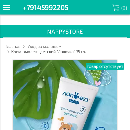
+7914-599-22-05 Смотрите все товары в разделе «уход за
+
79145992205
(
0
)
кожей» '/>
NAPPYSTORE
Главная
Уход за малышом
Крем-эмолент детский "Лапочка" 75 гр.
товар отсутствует