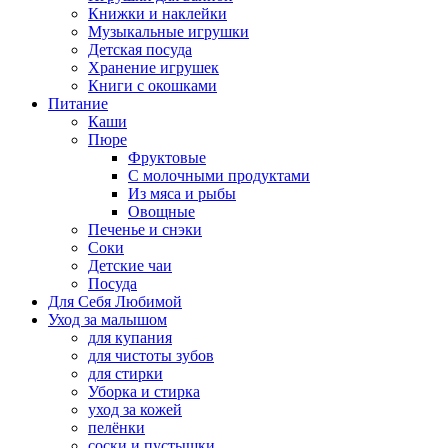
Книжки и наклейки
Музыкальные игрушки
Детская посуда
Хранение игрушек
Книги с окошками
Питание
Каши
Пюре
Фруктовые
С молочными продуктами
Из мяса и рыбы
Овощные
Печенье и снэки
Соки
Детские чаи
Посуда
Для Себя Любимой
Уход за малышом
для купания
для чистоты зубов
для стирки
Уборка и стирка
уход за кожей
пелёнки
соски и пустышки