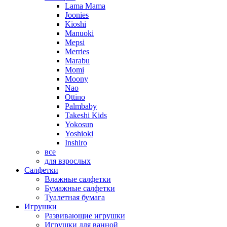
Lama Mama
Joonies
Kioshi
Manuoki
Mepsi
Merries
Marabu
Momi
Moony
Nao
Ottino
Palmbaby
Takeshi Kids
Yokosun
Yoshioki
Inshiro
все
для взрослых
Салфетки
Влажные салфетки
Бумажные салфетки
Туалетная бумага
Игрушки
Развивающие игрушки
Игрушки для ванной