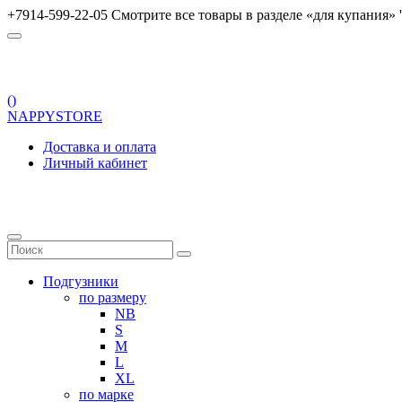
+7914-599-22-05 Смотрите все товары в разделе «для купания» '
(
)
NAPPYSTORE
Доставка и оплата
Личный кабинет
Подгузники
по размеру
NB
S
M
L
XL
по марке