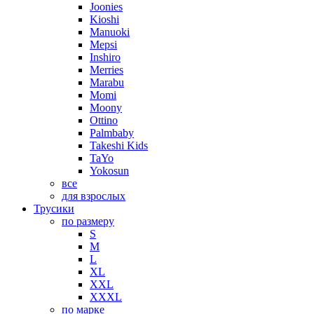
Joonies
Kioshi
Manuoki
Mepsi
Inshiro
Merries
Marabu
Momi
Moony
Ottino
Palmbaby
Takeshi Kids
TaYo
Yokosun
все
для взрослых
Трусики
по размеру
S
M
L
XL
XXL
XXXL
по марке