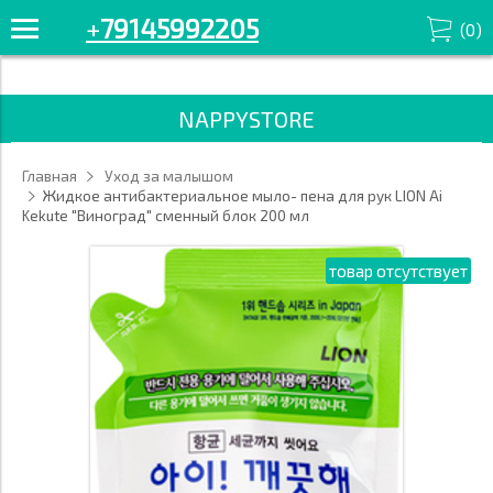
+7914-599-22-05 Смотрите все товары в разделе «для купания»
+
79145992205
(
0
)
'/>
NAPPYSTORE
Главная
Уход за малышом
Жидкое антибактериальное мыло- пена для рук LION Ai
Kekute "Виноград" сменный блок 200 мл
товар отсутствует